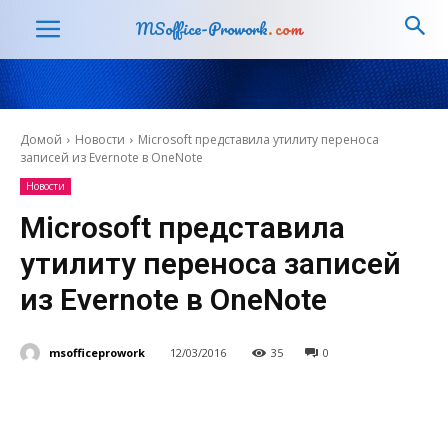
MSoffice-Prowork
.com
Домой
Новости
Microsoft представила утилиту переноса
записей из Evernote в OneNote
Новости
Microsoft представила
утилиту переноса записей
из Evernote в OneNote
msofficeprowork
12/03/2016
35
0