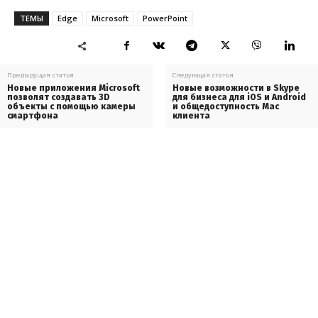
ТЕМЫ
Edge
Microsoft
PowerPoint
Предыдущая статья
Следующая статья
Новые приложения Microsoft
Новые возможности в Skype
позволят создавать 3D
для бизнеса для iOS и Android
объекты с помощью камеры
и общедоступность Mac
смартфона
клиента