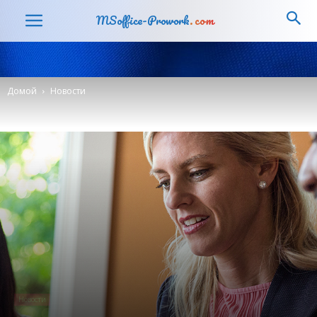
MSoffice-Prowork
.com
Домой
Новости
Новости