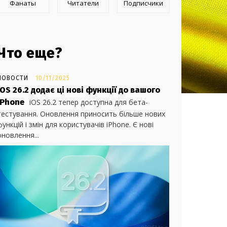
Фанаты
Читатели
Подписчики
Что еще?
НОВОСТИ
10/11/2025
iOS 26.2 додає ці нові функції до вашого
iPhone
iOS 26.2 тепер доступна для бета-
тестування. Оновлення приносить більше нових
функцій і змін для користувачів iPhone. Є нові
оновлення...