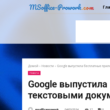
MSoffice-Prowork
.com
Гл
Домой
Новости
Google выпустила бесплатные прил
Новости
Google выпустила
текстовыми доку
msofficeprowork
04/05/2014
17
0