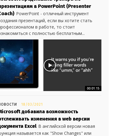
презентациям в PowerPoint (Presenter
Coach)
PowerPoint - отличный инструмент
создания презентаций, если вы хотите стать
профессионалом в работе, то стоит
ознакомиться с полностью бесплатным...
00:01:15
НОВОСТИ
18/03/2021
Microsoft добавила возможность
отслеживать изменения в web версии
документа Excel
В английской версии новая
функция называется как "Show Changes" или