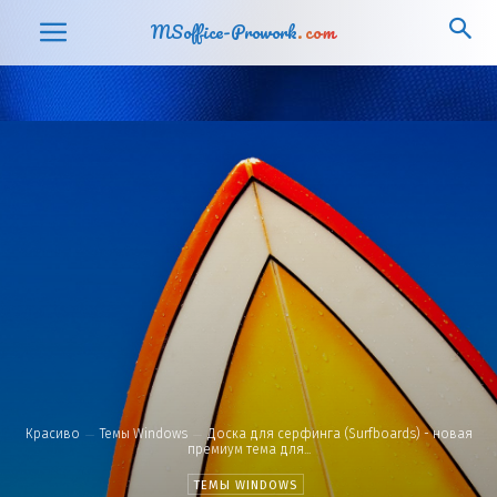
MSoffice-Prowork
.com
Красиво
Темы Windows
Доска для серфинга (Surfboards) - новая
премиум тема для...
ТЕМЫ WINDOWS