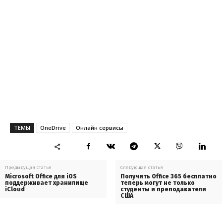
ТЕМЫ
OneDrive
Онлайн сервисы
Предыдущая статья
Следующая статья
Microsoft Office для iOS
Получить Office 365 бесплатно
поддерживает хранилище
теперь могут не только
iCloud
студенты и преподаватели
США