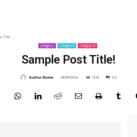
e Title ...
Category I
Category II
Category III
Sample Post Title!
Author Name
08/08/2026
1234
123