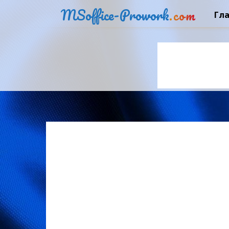
MSoffice-Prowork
.com
Гл