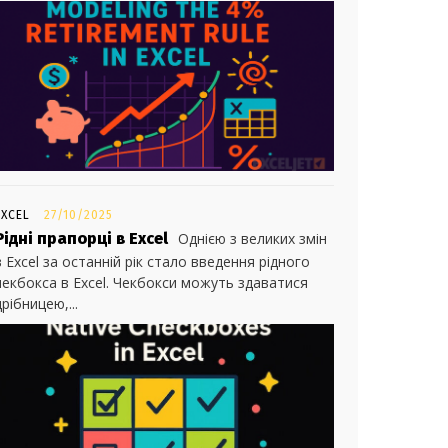
EXCEL
27/10/2025
Рідні прапорці в Excel
Однією з великих змін
в Excel за останній рік стало введення рідного
чекбокса в Excel. Чекбокси можуть здаватися
дрібницею,...