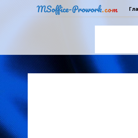
MSoffice-Prowork
.com
Гл