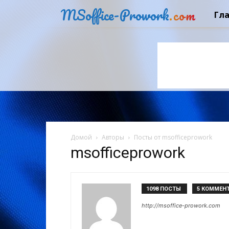
MSoffice-Prowork
.com
Гл
Домой
Авторы
Посты от msofficeprowork
msofficeprowork
1098 ПОСТЫ
5 КОММЕН
http://msoffice-prowork.com