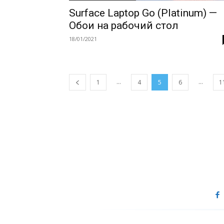
Surface Laptop Go (Platinum) —
Обои на рабочий стол
18/01/2021
...
...
1
4
5
6
1