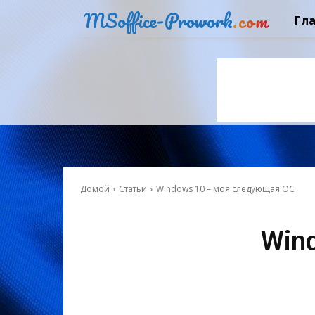
MSoffice-Prowork
.com
Гл
Домой
Статьи
Windows 10 – моя следующая ОС
Win