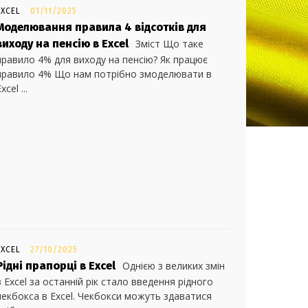
EXCEL
01/11/2025
Моделювання правила 4 відсотків для
виходу на пенсію в Excel
Зміст Що таке
правило 4% для виходу на пенсію? Як працює
правило 4% Що нам потрібно змоделювати в
xcel ...
EXCEL
27/10/2025
Рідні прапорці в Excel
Однією з великих змін
в Excel за останній рік стало введення рідного
чекбокса в Excel. Чекбокси можуть здаватися