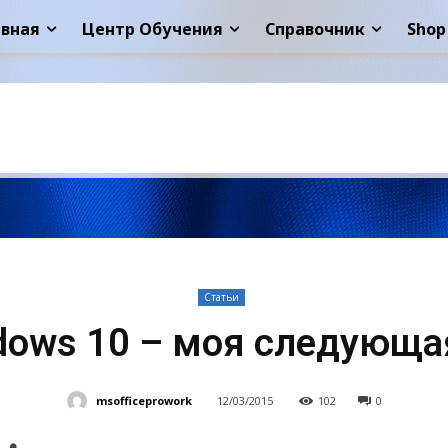
авная
Центр Обучения
Справочник
Shop
Статьи
dows 10 – моя следующа
msofficeprowork
12/03/2015
102
0