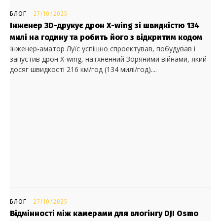
БЛОГ
27/10/2025
Інженер 3D-друкує дрон X-wing зі швидкістю 134
милі на годину та робить його з відкритим кодом
Інженер-аматор Луїс успішно спроектував, побудував і
запустив дрон X-wing, натхненний Зоряними війнами, який
досяг швидкості 216 км/год (134 милі/год)....
БЛОГ
27/10/2025
Відмінності між камерами для влогінгу DJI Osmo