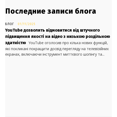
Последние записи блога
БЛОГ
01/11/2025
YouTube дозволить відмовитися від штучного
підвищення якості на відео з низькою роздільною
здатністю
YouTube оголосив про кілька нових функцій,
які покликані покращити досвід перегляду на телевізійних
екранах, включаючи інструмент миттєвого шопінгу та...