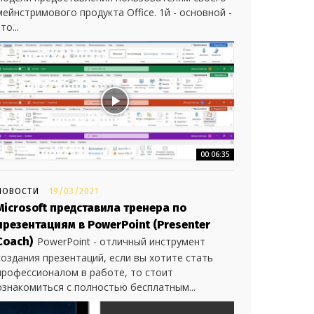
мейнстримового продукта Office. 1й - основной -
то...
00:06:35
НОВОСТИ
19/03/2021
Microsoft представила тренера по
презентациям в PowerPoint (Presenter
Coach)
PowerPoint - отличный инструмент
создания презентаций, если вы хотите стать
профессионалом в работе, то стоит
ознакомиться с полностью бесплатным...