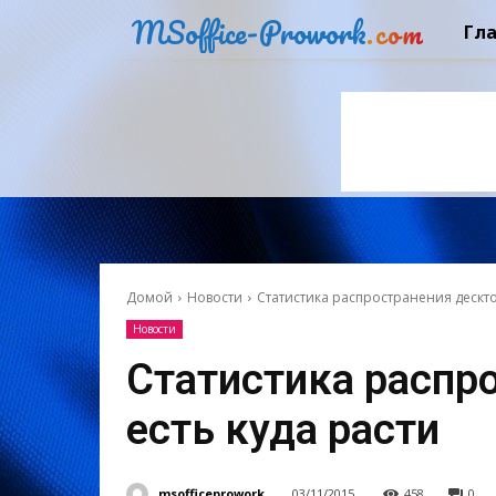
MSoffice-Prowork
.com
Гл
Домой
Новости
Статистика распространения дескто
Новости
Статистика распр
есть куда расти
msofficeprowork
03/11/2015
458
0