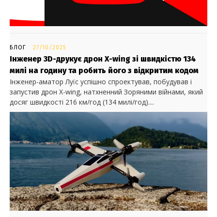
БЛОГ
27/10/2025
Інженер 3D-друкує дрон X-wing зі швидкістю 134
милі на годину та робить його з відкритим кодом
Інженер-аматор Луїс успішно спроектував, побудував і
запустив дрон X-wing, натхненний Зоряними війнами, який
досяг швидкості 216 км/год (134 милі/год)....