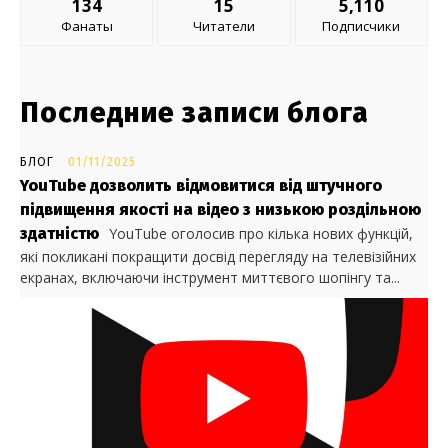
134
15
5,110
Фанаты
Читатели
Подписчики
Последние записи блога
БЛОГ
01/11/2025
YouTube дозволить відмовитися від штучного
підвищення якості на відео з низькою роздільною
здатністю
YouTube оголосив про кілька нових функцій,
які покликані покращити досвід перегляду на телевізійних
екранах, включаючи інструмент миттєвого шопінгу та...