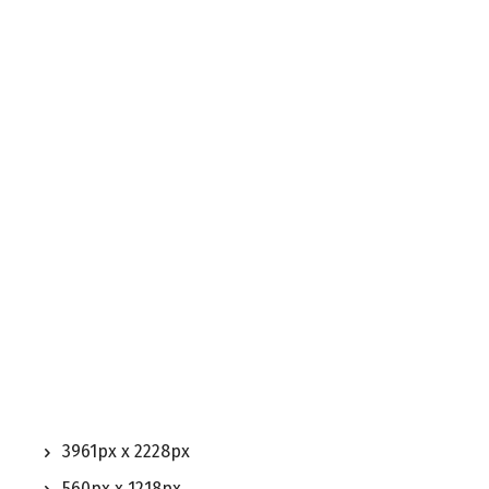
3961px x 2228px
560px x 1218px