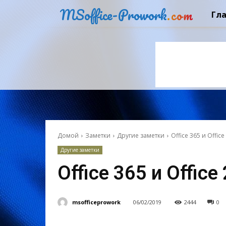
MSoffice-Prowork
.com
Гл
Домой
Заметки
Другие заметки
Office 365 и Offic
Другие заметки
Office 365 и Offic
msofficeprowork
06/02/2019
2444
0