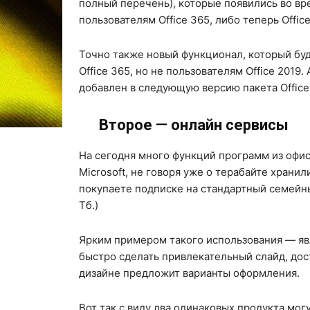
полный перечень), которые появились во вре
пользователям Office 365, либо теперь Office
Точно также новый функционал, который буд
Office 365, но не пользователям Office 201
добавлен в следующую версию пакета Office
Второе — онлайн сервисы
На сегодня много функций программ из офи
Microsoft, не говоря уже о терабайте храни
покупаете подписке на стандартный семейный
Тб.)
Ярким примером такого использования — явл
быстро сделать привлекательный слайд, дост
дизайне предложит варианты оформления.
Вот так с виду два одинаковых продукта мог