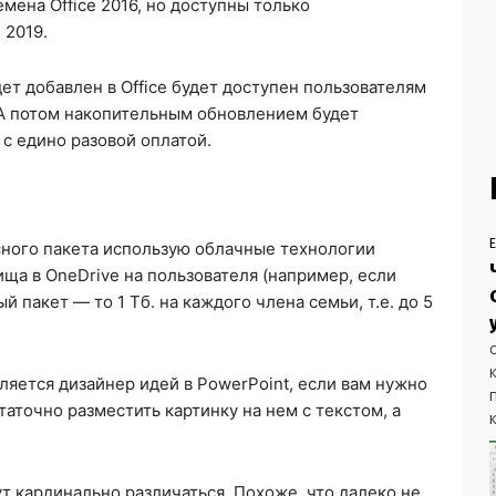
мена Office 2016, но доступны только
 2019.
ет добавлен в Office будет доступен пользователям
9. А потом накопительным обновлением будет
 с едино разовой оплатой.
сного пакета использую облачные технологии
лища в OneDrive на пользователя (например, если
 пакет — то 1 Тб. на каждого члена семьи, т.е. до 5
яется дизайнер идей в PowerPoint, если вам нужно
аточно разместить картинку на нем с текстом, а
ут кардинально различаться. Похоже, что далеко не