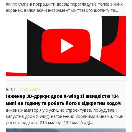
які покликані покращити досвід перегляду на телевізійних
екранах, включаючи інструмент миттєвого шопінгу та...
БЛОГ
27/10/2025
Інженер 3D-друкує дрон X-wing зі швидкістю 134
милі на годину та робить його з відкритим кодом
Інженер-аматор Луїс успішно спроектував, побудував і
запустив дрон X-wing, натхненний Зоряними війнами, який
досяг швидкості 216 км/год (134 милі/год)....