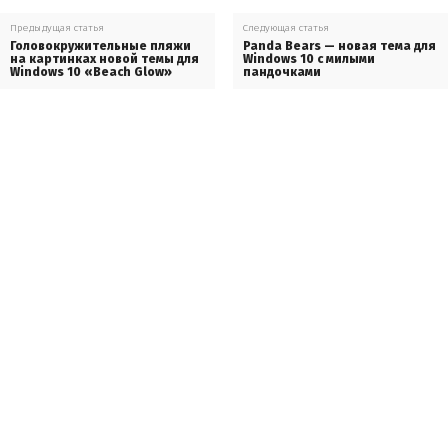
Предыдущая статья
Следующая статья
Головокружительные пляжи
Panda Bears — новая тема для
на картинках новой темы для
Windows 10 с милыми
Windows 10 «Beach Glow»
пандочками