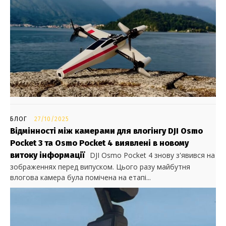
БЛОГ
27/10/2025
Відмінності між камерами для влогінгу DJI Osmo
Pocket 3 та Osmo Pocket 4 виявлені в новому
витоку інформації
DJI Osmo Pocket 4 знову з'явився на
зображеннях перед випуском. Цього разу майбутня
влогова камера була помічена на етапі...