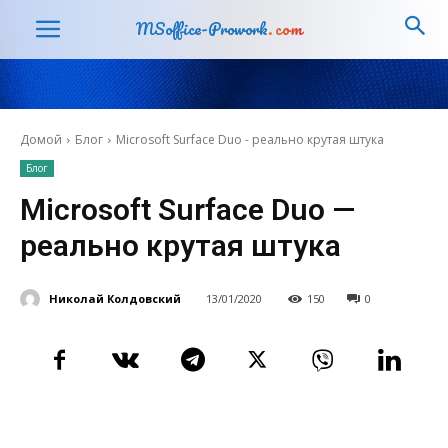
MSoffice-Prowork
.com
Домой
Блог
Microsoft Surface Duo - реально крутая штука
Блог
Microsoft Surface Duo —
реально крутая штука
Николай Колдовский
13/01/2020
150
0