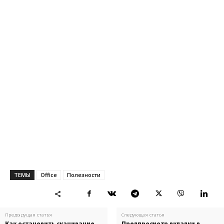
ТЕМЫ
Office
Полезности
Предыдущая статья
Следующая статья
Как остановить скачивание
Предпросмотр вкладки в