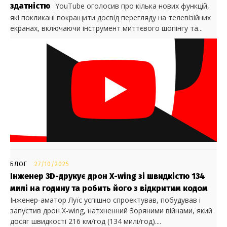
здатністю
YouTube оголосив про кілька нових функцій,
які покликані покращити досвід перегляду на телевізійних
екранах, включаючи інструмент миттєвого шопінгу та...
БЛОГ
27/10/2025
Інженер 3D-друкує дрон X-wing зі швидкістю 134
милі на годину та робить його з відкритим кодом
Інженер-аматор Луїс успішно спроектував, побудував і
запустив дрон X-wing, натхненний Зоряними війнами, який
досяг швидкості 216 км/год (134 милі/год)....