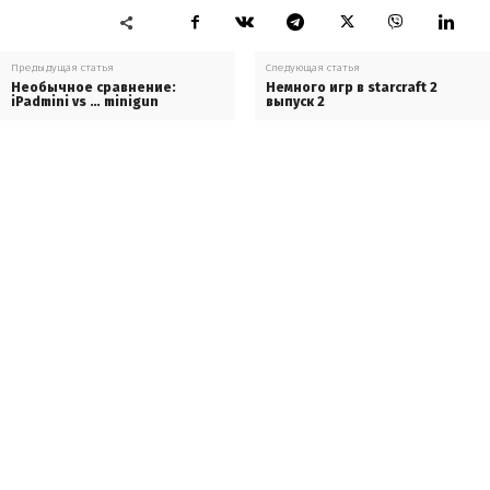
Предыдущая статья
Следующая статья
Необычное сравнение:
Немного игр в starcraft 2
iPadmini vs … minigun
выпуск 2