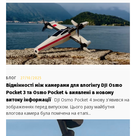
БЛОГ
27/10/2025
Відмінності між камерами для влогінгу DJI Osmo
Pocket 3 та Osmo Pocket 4 виявлені в новому
витоку інформації
DJI Osmo Pocket 4 знову з'явився на
зображеннях перед випуском. Цього разу майбутня
влогова камера була помічена на етапі...